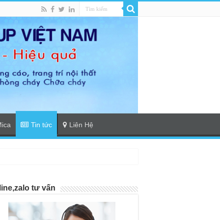
Mica
Tin tức
Liên Hệ
line,zalo tư vấn