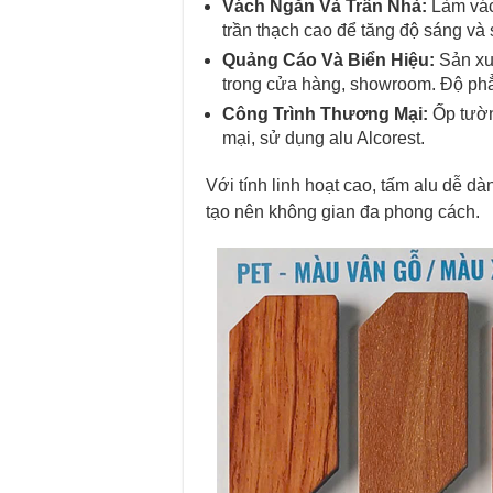
Vách Ngăn Và Trần Nhà:
Làm vác
trần thạch cao để tăng độ sáng và 
Quảng Cáo Và Biển Hiệu:
Sản xuấ
trong cửa hàng, showroom. Độ phẳn
Công Trình Thương Mại:
Ốp tườn
mại, sử dụng alu Alcorest.
Với tính linh hoạt cao, tấm alu dễ dà
tạo nên không gian đa phong cách.