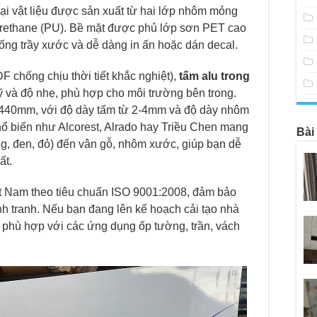
oại vật liệu được sản xuất từ hai lớp nhôm mỏng
yurethane (PU). Bề mặt được phủ lớp sơn PET cao
hống trầy xước và dễ dàng in ấn hoặc dán decal.
 chống chịu thời tiết khắc nghiệt),
tấm alu trong
ỹ và độ nhẹ, phù hợp cho môi trường bên trong.
440mm, với độ dày tấm từ 2-4mm và độ dày nhôm
ổ biến như Alcorest, Alrado hay Triều Chen mang
Bài
g, đen, đỏ) đến vân gỗ, nhôm xước, giúp bạn dễ
ất.
t Nam theo tiêu chuẩn ISO 9001:2008, đảm bảo
h tranh. Nếu bạn đang lên kế hoạch cải tạo nhà
trí phù hợp với các ứng dụng ốp tường, trần, vách