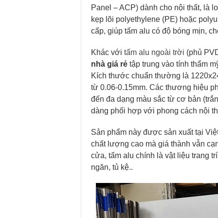
Panel – ACP) dành cho nội thất, là l
kẹp lõi polyethylene (PE) hoặc pol
cấp, giúp tấm alu có độ bóng mịn, c
Khác với
tấm alu ngoài trời
(phủ PVDF
nhà giá rẻ
tập trung vào tính thẩm m
Kích thước chuẩn thường là 1220x2
từ 0.06-0.15mm. Các thương hiệu ph
đến đa dạng màu sắc từ cơ bản (trắn
dàng phối hợp với phong cách nội th
Sản phẩm này được sản xuất tại Việ
chất lượng cao mà giá thành vẫn cạn
cửa, tấm alu chính là vật liệu trang 
ngăn, tủ kệ..