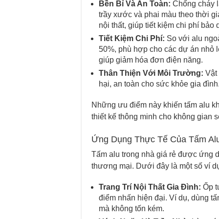
Bền Bỉ Và An Toàn:
Chống cháy la
trầy xước và phai màu theo thời gi
nội thất, giúp tiết kiệm chi phí bảo
Tiết Kiệm Chi Phí:
So với alu ngoà
50%, phù hợp cho các dự án nhỏ l
giúp giảm hóa đơn điện năng.
Thân Thiện Với Môi Trường:
Vật 
hại, an toàn cho sức khỏe gia đình
Những ưu điểm này khiến tấm alu khô
thiết kế thông minh cho không gian s
Ứng Dụng Thực Tế Của Tấm Alu
Tấm alu trong nhà giá rẻ được ứng dụ
thương mại. Dưới đây là một số ví dụ
Trang Trí Nội Thất Gia Đình:
Ốp t
điểm nhấn hiện đại. Ví dụ, dùng t
mà không tốn kém.