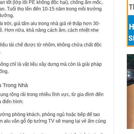
n tốt (lớp lõi PE không độc hại), chống ẩm mốc,
an. Tuổi thọ lên đến 10-15 năm trong môi trường
 dưỡng.
i trời, giá tấm alu trong nhà giá rẻ thấp hơn 30-
ẻ. Hơn nữa, khả năng cách âm, cách nhiệt nhẹ
liệu tái chế được từ nhôm, không chứa chất độc
.
ng chỉ là vật liệu xây dựng mà còn là giải pháp
ống.
 Trong Nhà
ng rộng rãi trong nhiều lĩnh vực, từ gia đình đến
 điển hình:
ường phòng khách, phòng ngủ hoặc bếp để tạo
ấm alu vân gỗ ốp tường TV sẽ mang lại vẻ ấm cúng