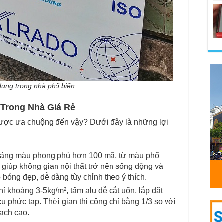
 dụng trong nhà phổ biến
 Trong Nhà Giá Rẻ
i được ưa chuộng đến vậy? Dưới đây là những lợi
ảng màu phong phú hơn 100 mã, từ màu phổ
 giúp không gian nội thất trở nên sống động và
bóng đẹp, dễ dàng tùy chỉnh theo ý thích.
ỉ khoảng 3-5kg/m², tấm alu dễ cắt uốn, lắp đặt
phức tạp. Thời gian thi công chỉ bằng 1/3 so với
hạch cao.